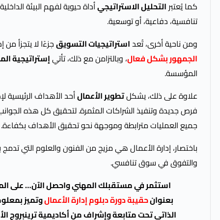
كما يُعتبر
التحليل الاستراتيجي
أداة حيوية لفهم البيئة الداخل
تنافسية، دفاعية، أو توسعية.
ومن ناحية أخرى، تُعد
استراتيجيات التسويق
جزءًا لا يتجزأ من
الجمهور بشكل فعال
، وبالتزامن مع ذلك، تأتي
إستراتيجية المو
المؤسسة.
علاوة على ذلك، يشكل
تطوير الأعمال
أحد الأهداف الرئيسية لإ
فرص جديدة وتنفيذ الشراكات المثمرة. لتحقيق كل هذه الجوانب،
جميع العمليات مترابطة وموجهة نحو تحقيق الأهداف بكفاءة.
باختصار، إدارة الأعمال هي مزيج من الفنون والعلوم التي تدمج 
والتفوق في سوق تنافسي.
استثمر في مستقبلك المهني واحصل الآن… على المادة
بعنوان
حقيبة دورة دبلوم إدارة الأعمال
وتميز بمعلوم
الذاتي تحت متابعة وإشراف من أكاديمية ترينبروج الأم