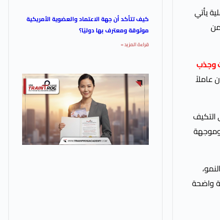
ية يأتي
كيف تتأكد أن جهة الاعتماد والعضوية الأمريكية
من
موثوقة ومعترف بها دوليًا؟
قراءة المزيد »
ت وجذب
 عاملاً
ى التكيف
وموجهة
لنمو،
ية واضحة