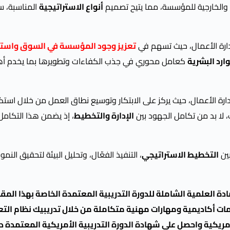
ية والخارجية للمؤسسة، مما يتيح تصميم
أنواع الاستراتيجية
المناسبة، س
 إدارة الأعمال، حيث تسهم في
تعزيز وجود المؤسسة في السوق واست
ارد البشرية
كعامل محوري في جذب الكفاءات وتطويرها بما يخدم أ
دارة الأعمال، حيث يركز على الابتكار وتوسيع نطاق العمل من خلال اس
 لا بد من تكامل الجهود بين
الإدارة والتخطيط
، إذ يضمن هذا التكامل
بين
التخطيط الاستراتيجي
، التنفيذ الفعّال، وتحليل البيئة لتحقيق النم
 العلمية الشاملة للدورة التدريبية المعتمدة الخاصة بهذا المق
ات أكاديمية ومهارات مهنية متكاملة من خلال تدريبيك نظام التع
ريكية واحصل على شهادة الدورة التدريبية الأمريكية المعتمدة دول