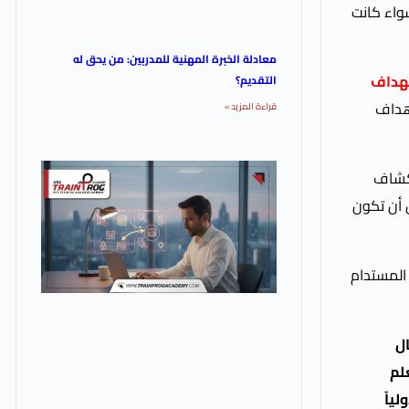
واء كانت
معادلة الخبرة المهنية للمدربين: من يحق له
هداف
التقديم؟
هداف
قراءة المزيد »
تكشاف
 أن تكون
و المستدام
ال
لم
ياً