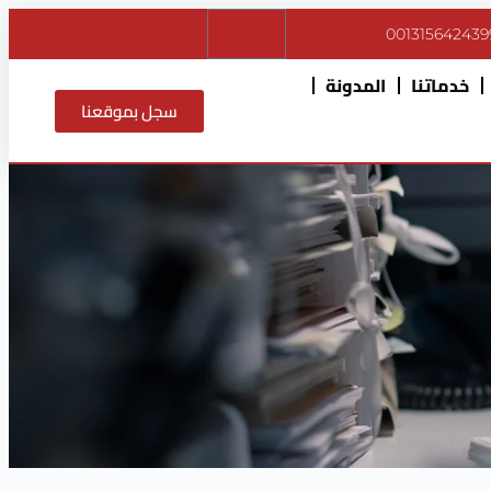
$
0
001315642439
خدماتنا
المدونة
سجل بموقعنا