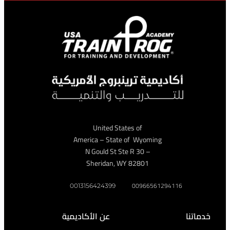
United States of
America – State of Wyoming
– 30 N Gould St Ste R
Sheridan, WY 82801
009665612941
0013156424399
عن الأكاديمية