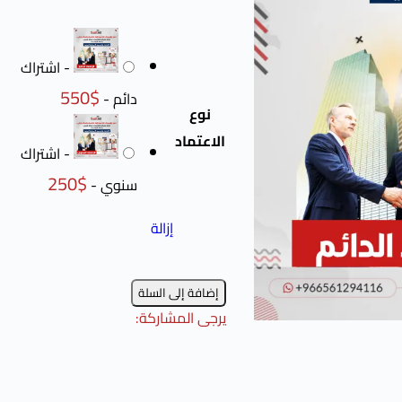
-
اشتراك
550
$
دائم
-
نوع
الاعتماد
-
اشتراك
250
$
سنوي
-
إزالة
إضافة إلى السلة
يرجى المشاركة: