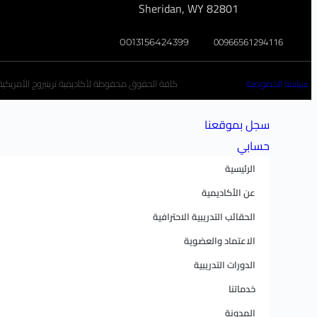
Sheridan, WY 82801
00966561294116
0013156424399
سياسة الخصوصية
كافة الحقوق محفوظة لأكاديمية ترينبروج الأمريكية تخ
سجل بموقعنا
حسابي
الرئيسية
عن الأكاديمية
الحقائب التدريبية الاحترافية
الاعتماد والعضوية
الدورات التدريبية
خدماتنا
المدونة