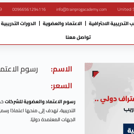
00966561294116
info@trainprogacademy.com
9
United 
 التدريبية الاحترافية
الاعتماد والعضوية
الدورات التدريبية
تواصل معنا
الاسم:
رسوم الاعتم
السعر:
رسوم الاعتماد والعضوية للشركات
خدم
التدريبية، تهدف إلى منحها اعتمادًا رسمي
الجهات المعتمدة دوليًا.