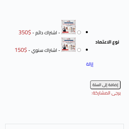
350
$
-
اشتراك دائم
-
اد
150
$
-
اشتراك سنوي
-
إزالة
لسلة
كة: