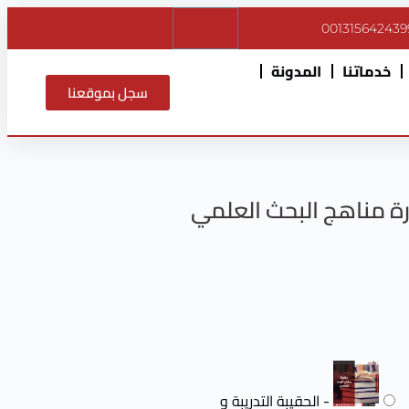
$
0
001315642439
خدماتنا
المدونة
سجل بموقعنا
ة مناهج البحث العلمي
-
الحقيبة التدريبة و