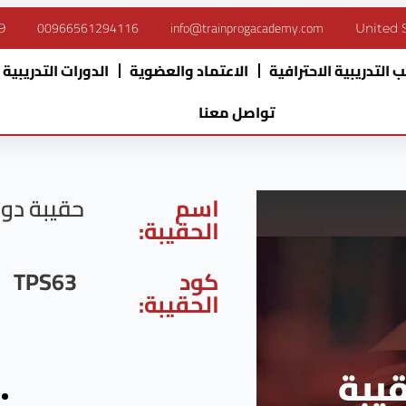
00966561294116
info@trainprogacademy.com
9
United 
 التدريبية الاحترافية
الاعتماد والعضوية
الدورات التدريبية
تواصل معنا
اسم
حقيبة دور
الحقيبة:
كود
TPS63
الحقيبة: