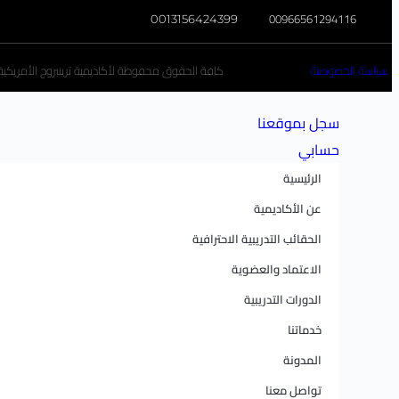
00966561294116
0013156424399
سياسة الخصوصية
كافة الحقوق محفوظة لأكاديمية ترينبروج الأمريكية تخ
سجل بموقعنا
حسابي
الرئيسية
عن الأكاديمية
الحقائب التدريبية الاحترافية
الاعتماد والعضوية
الدورات التدريبية
خدماتنا
المدونة
تواصل معنا