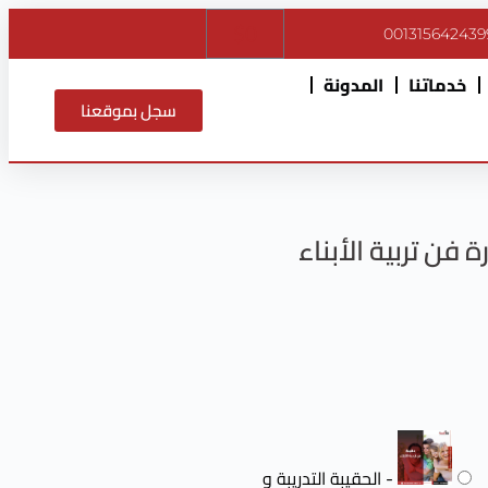
$
0
001315642439
خدماتنا
المدونة
سجل بموقعنا
 فن تربية الأبناء
-
الحقيبة التدريبة و