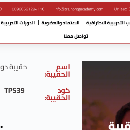
00966561294116
info@trainprogacademy.com
9
United 
 التدريبية الاحترافية
الاعتماد والعضوية
الدورات التدريبية
تواصل معنا
اسم
حقيبة دورة
الحقيبة:
كود
TPS39
الحقيبة: