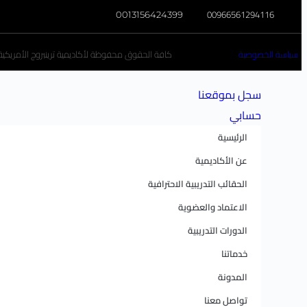
00966561294116
0013156424399
سياسة الخصوصية
كافة الحقوق محفوظة لأكاديمية ترينبروج الأمريكية تخ
سجل بموقعنا
حسابي
الرئيسية
عن الأكاديمية
الحقائب التدريبية الاحترافية
الاعتماد والعضوية
الدورات التدريبية
خدماتنا
المدونة
تواصل معنا