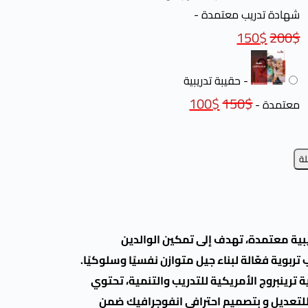
شهادة تدريب معتمدة
-
150
$
200
$
-
حقيبة تدريبية
100
$
150
$
معتمدة
-
لة
يبية معتمدة، تهدف إلى تمكين الوالدين
بوية فعّالة لبناء جيل متوازن نفسيًا وسلوكيًا.
ترينبروج الأمريكية للتدريب والتنمية، تحتوي
لة للتعديل و بتصميم احترافي انفوجرافيك ضمن