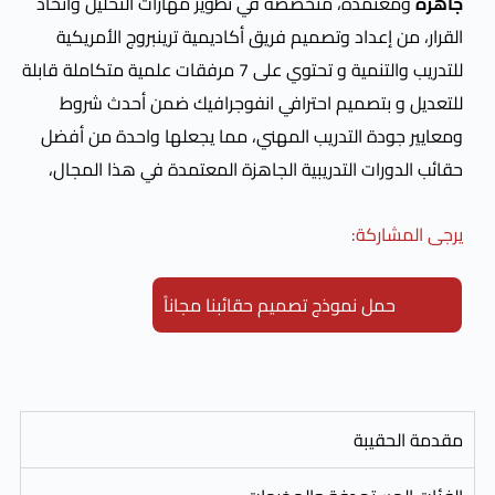
دة، متخصصة في تطوير مهارات التحليل واتخاذ
عداد وتصميم فريق أكاديمية ترينبروج الأمريكية
للتدريب والتنمية و تحتوي على 7 مرفقات علمية متكاملة قابلة
بتصميم احترافي انفوجرافيك ضمن أحدث شروط
ة التدريب المهني، مما يجعلها واحدة من أفضل
ات التدريبية الجاهزة المعتمدة في هذا المجال،
كة:
ل نموذج تصميم حقائبنا مجاناً
يبة