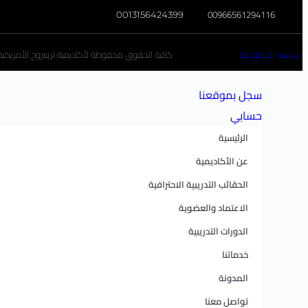
00966561294116
0013156424399
سياسة الخصوصية
كافة الحقوق محفوظة لأكاديمية ترينبروج الأمريكية تخ
سجل بموقعنا
حسابي
الرئيسية
عن الأكاديمية
الحقائب التدريبية الاحترافية
الاعتماد والعضوية
الدورات التدريبية
خدماتنا
المدونة
تواصل معنا