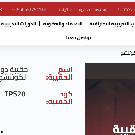
00966561294116
info@trainprogacademy.com
9
United 
 التدريبية الاحترافية
الاعتماد والعضوية
الدورات التدريبية
تواصل معنا
كوتنشج
اسم
حقيبة دور
الحقيبة:
الكوتنشج
كود
TPS20
الحقيبة: