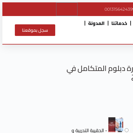
$
0
001315642439
خدماتنا
المدونة
سجل بموقعنا
ة دبلوم المتكامل في
-
الحقيبة التدريبة و