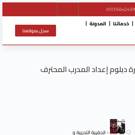
$
0
001315642439
خدماتنا
المدونة
سجل بموقعنا
ة دبلوم إعداد المدرب المحترف
-
الحقيبة التدريبة و