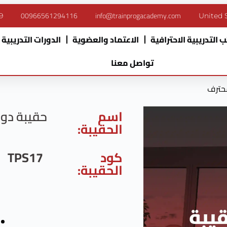
00966561294116
info@trainprogacademy.com
9
United 
 التدريبية الاحترافية
الاعتماد والعضوية
الدورات التدريبية
تواصل معنا
محترف
اسم
حقيبة دور
الحقيبة:
كود
TPS17
الحقيبة: