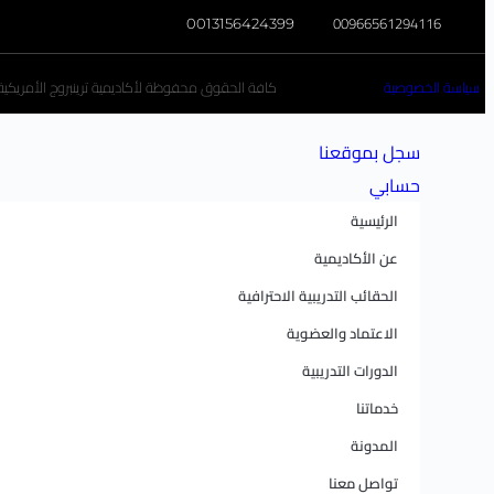
00966561294116
0013156424399
سياسة الخصوصية
كافة الحقوق محفوظة لأكاديمية ترينبروج الأمريكية تخ
سجل بموقعنا
حسابي
الرئيسية
عن الأكاديمية
الحقائب التدريبية الاحترافية
الاعتماد والعضوية
الدورات التدريبية
خدماتنا
المدونة
تواصل معنا