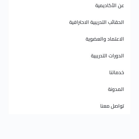
ديمية
لتدريبية الاحترافية
 والعضوية
لتدريبية
نا