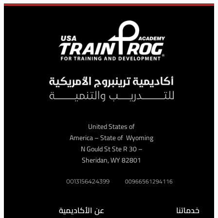
United States of
America – State of Wyoming
– 30 N Gould St Ste R
Sheridan, WY 82801
009665612941
0013156424399
عن الأكاديمية