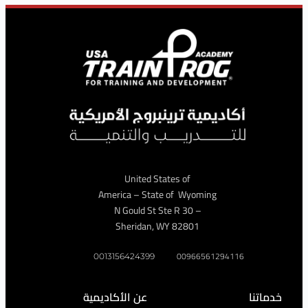
United States of
America – State of Wyoming
– 30 N Gould St Ste R
Sheridan, WY 82801
009665612941
0013156424399
عن الأكاديمية