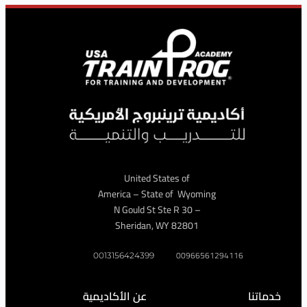
United States of
America – State of Wyoming
– 30 N Gould St Ste R
Sheridan, WY 82801
009665612941
0013156424399
عن الأكاديمية