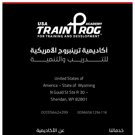
United States of
America – State of Wyoming
– 30 N Gould St Ste R
Sheridan, WY 82801
009665612941
0013156424399
عن الأكاديمية