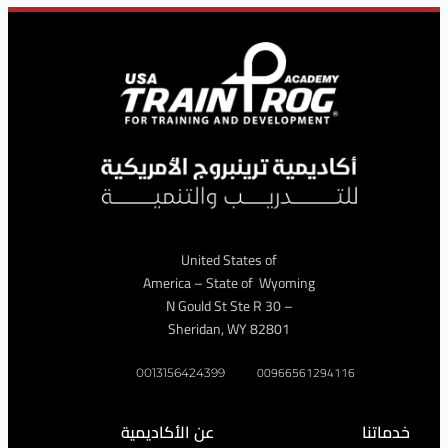
United States of
America – State of Wyoming
– 30 N Gould St Ste R
Sheridan, WY 82801
009665612941
0013156424399
عن الأكاديمية