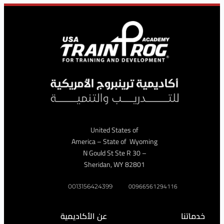
United States of
America – State of Wyoming
– 30 N Gould St Ste R
Sheridan, WY 82801
009665612941
0013156424399
عن الأكاديمية