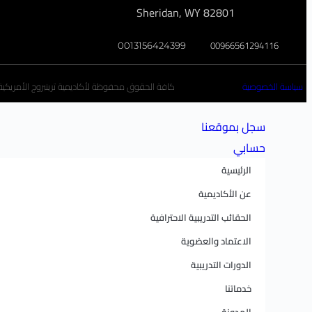
Sheridan, WY 82801
00966561294116
0013156424399
سياسة الخصوصية
كافة الحقوق محفوظة لأكاديمية ترينبروج الأمريكية تخ
سجل بموقعنا
حسابي
الرئيسية
عن الأكاديمية
الحقائب التدريبية الاحترافية
الاعتماد والعضوية
الدورات التدريبية
خدماتنا