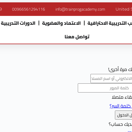
00966561294116
info@trainprogacademy.com
9
United 
 التدريبية الاحترافية
الاعتماد والعضوية
الدورات التدريبية
تواصل معنا
بك مرة أخرى!
بقاء متصلا
كلمة السر؟
 الدخول
ديك حساب؟