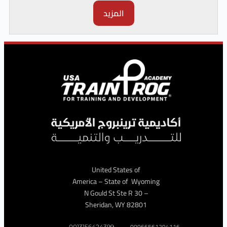
المزيد
United States of
America – State of Wyoming
– 30 N Gould St Ste R
Sheridan, WY 82801
009665612941
0013156424399