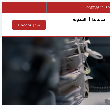
$
0
001315642439
خدماتنا
المدونة
سجل بموقعنا