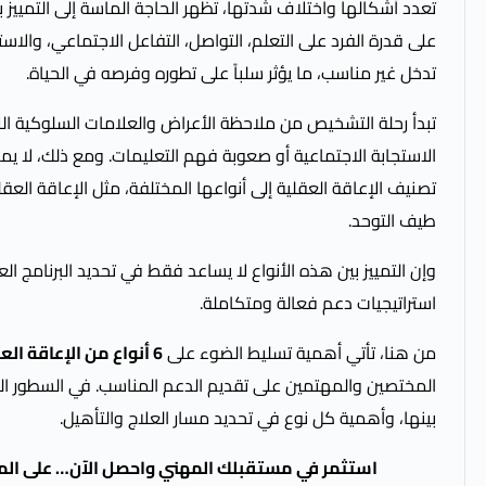
تعدد أشكالها واختلاف شدتها، تظهر الحاجة الماسة إلى التمييز ب
على قدرة الفرد على التعلم، التواصل، التفاعل الاجتماعي، وا
تدخل غير مناسب، ما يؤثر سلباً على تطوره وفرصه في الحياة.
تبدأ رحلة التشخيص من ملاحظة الأعراض والعلامات السلوكية الت
الاستجابة الاجتماعية أو صعوبة فهم التعليمات. ومع ذلك، لا ي
تصنيف الإعاقة العقلية إلى أنواعها المختلفة، مثل الإعاقة العق
طيف التوحد.
وإن التمييز بين هذه الأنواع لا يساعد فقط في تحديد البرنامج 
استراتيجيات دعم فعالة ومتكاملة.
من هنا، تأتي أهمية تسليط الضوء على
6 أنواع من الإعاقة العقلية يجب معرفتها للتشخيص الصحيح
المختصين والمهتمين على تقديم الدعم المناسب. في السطور ال
بينها، وأهمية كل نوع في تحديد مسار العلاج والتأهيل.
استثمر في مستقبلك المهني واحصل الآن… على المادة