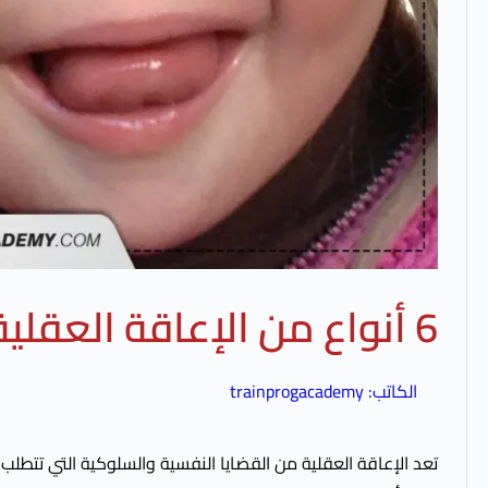
6 أنواع من الإعاقة العقلية يجب معرفتها للتشخيص الصحيح
الكاتب:
trainprogacademy
تعد الإعاقة العقلية من القضايا النفسية والسلوكية التي تتطلب ف