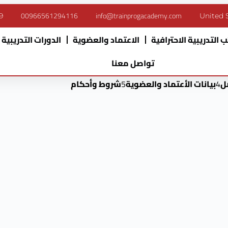
00966561294116
info@trainprogacademy.com
9
United 
 التدريبية الاحترافية
الاعتماد والعضوية
الدورات التدريبية
تواصل معنا
ل
4
بيانات الأعتماد والعضوية
5
شروط وأحكام