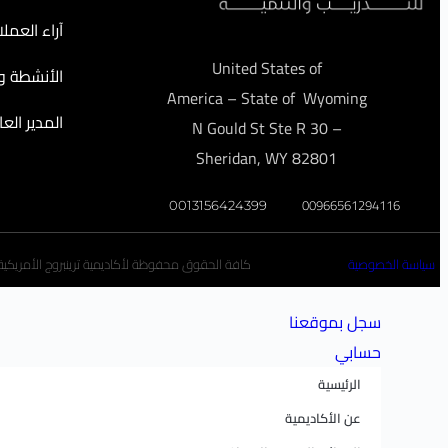
آراء العملا
United States of
الأنشطة وا
America – State of Wyoming
المدير العا
– 30 N Gould St Ste R
Sheridan, WY 82801
00966561294116
0013156424399
سياسة الخصوصية
كافة الحقوق محفوظة لأكاديمية ترينبروج الأمريكية تخ
سجل بموقعنا
حسابي
الرئيسية
عن الأكاديمية