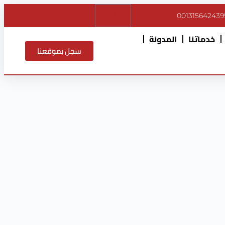
$
0
001315642439
خدماتنا
المدونة
سجل بموقعنا